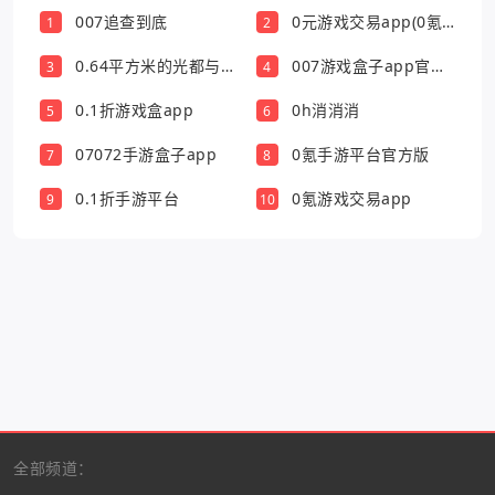
007追查到底
0元游戏交易app(0氪
1
2
游戏盒)
0.64平方米的光都与你
007游戏盒子app官方
3
4
有关
版
0.1折游戏盒app
0h消消消
5
6
07072手游盒子app
0氪手游平台官方版
7
8
0.1折手游平台
0氪游戏交易app
9
10
全部频道：