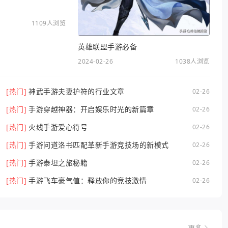
1109人浏览
英雄联盟手游必备
2024-02-26
1038人浏览
[热门]
神武手游夫妻护符的行业文章
02-26
[热门]
手游穿越神器：开启娱乐时光的新篇章
02-26
[热门]
火线手游爱心符号
02-26
[热门]
手游问道洛书匹配革新手游竞技场的新模式
02-26
[热门]
手游泰坦之旅秘籍
02-26
[热门]
手游飞车豪气值：释放你的竞技激情
02-26