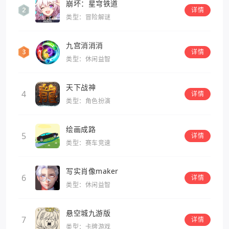
崩坏：星穹铁道
详情
类型：冒险解谜
九宫消消消
详情
类型：休闲益智
天下战神
4
详情
类型：角色扮演
绘画成路
5
详情
类型：赛车竞速
写实肖像maker
6
详情
类型：休闲益智
悬空城九游版
7
详情
类型：卡牌游戏