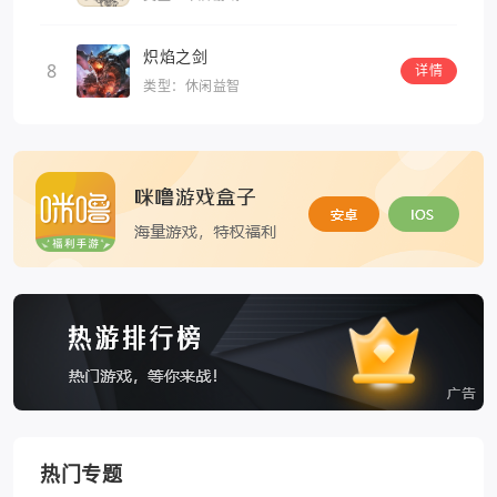
炽焰之剑
8
详情
类型：休闲益智
热门专题