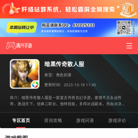
暗黑传奇散人服
类型：
角色扮演
更新时间：2023-10-18 11:45
简介：暗黑传奇散人服是一款复古传奇玄幻手游，豪情不灭永远传
奇，激战天下，经典三职业，独特技能，多样对战副本，热血对决体
验刺激战斗，叫上你的兄弟一起来攻沙，巨大boss等你挑战，不断
专区首页
资讯攻略
游戏问答
游戏评价