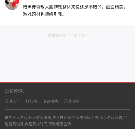
暗黑传奇散人服游戏整体来说还是不错的，画面精美，
游戏题材也很吸引我。
感谢你浏览了全部内容~
全部频道：
游戏大全
排行榜
资讯攻略
游戏问答
抵制不良游戏,拒绝盗版游戏;注意自我保护,谨防受骗上当;适度游戏益脑,沉
迷游戏伤身;合理安排时间,享受健康生活.
声明：部分资讯文章来自互联网，对本站有任何建议、意见或投诉，请与本