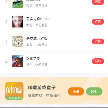
5
详情
类型：赛车竞速
写实肖像maker
6
详情
类型：休闲益智
悬空城九游版
7
详情
类型：卡牌游戏
炽焰之剑
8
详情
类型：休闲益智