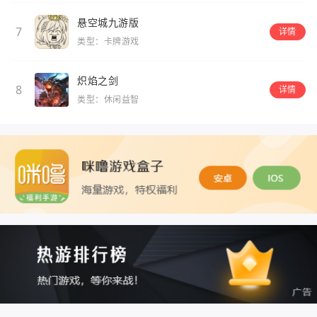
悬空城九游版
7
详情
类型：卡牌游戏
炽焰之剑
8
详情
类型：休闲益智