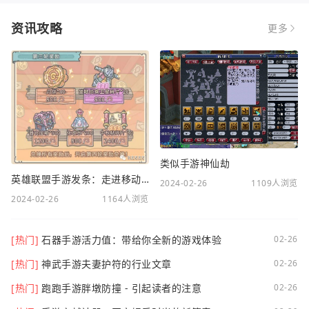
资讯攻略
更多
类似手游神仙劫
英雄联盟手游发条：走进移动电竞新时代
2024-02-26
1109人浏览
2024-02-26
1164人浏览
[热门]
石器手游活力值：带给你全新的游戏体验
02-26
[热门]
神武手游夫妻护符的行业文章
02-26
[热门]
跑跑手游胖墩防撞 - 引起读者的注意
02-26