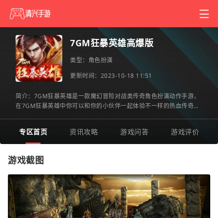
7GM狂暴英雄高爆版
类型：
角色扮演
更新时间：2023-10-18 11:51
简介：7GM狂暴英雄是一款魔幻冒险对战类传奇角色扮演动作手游，
在7GM狂暴英雄中你可以和你的小伙伴一起体验不一样的热血传奇冒
险世界。超级多的炫酷时装以及各种不同的武器资源随你进行搭配组
专区首页
资讯攻略
游戏问答
游戏评价
游戏截图